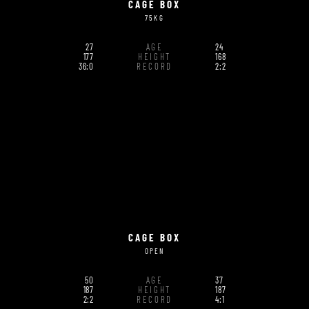
CAGE BOX
75KG
27
AGE
24
177
HEIGHT
168
36:0
RECORD
2:2
CAGE BOX
OPEN
50
AGE
37
187
HEIGHT
187
2:2
RECORD
4:1