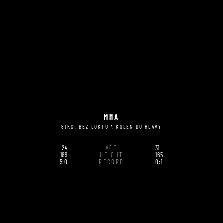
MMA
61KG, BEZ LOKTŮ A KOLEN DO HLAVY
24
AGE
31
169
HEIGHT
165
5:0
RECORD
0:1