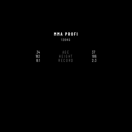
MMA PROFI
120KG
34
AGE
37
183
HEIGHT
186
8:1
RECORD
2:3